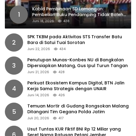
Kabid Pembinaan SD Lamongan:
1
Pembelian Buku Pendamping Tidak Boleh
Dipaksakan
Juni 18, 2026
438
SPK TKBM pada Aktivitas STS Transfer Batu
2
Bara di Satui Tuai Sorotan
Juni 22, 2026
434
Penutupan Munas-Konbes NU di Bangkalan
3
Dipersiapkan Matang, Gus Ipul Turun Tangan
Juni 21, 2026
428
Perkuat Ekosistem Kampus Digital, BTN Jalin
4
Kerja Sama Strategis dengan UNAIR
Juni 14, 2026
426
Temuan Mortir di Gudang Rongsokan Malang
5
Ditangani Tim Gegana Polda Jatim
Juli 20, 2026
417
Usut Tuntas KUR Fiktif BNI Rp 12 Miliar yang
6
Seret Nama Ratusan Petani Jember