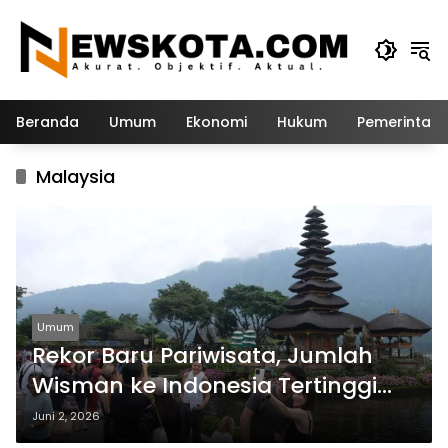
Langsung
ke
konten
Beranda
Umum
Ekonomi
Hukum
Pemerintah
Malaysia
Umum
Rekor Baru Pariwisata, Jumlah
Wisman ke Indonesia Tertinggi
Sejak Pandemi
Juni 2, 2026