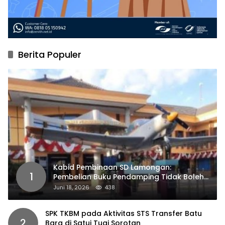
Berita Populer
Kabid Pembinaan SD Lamongan:
1
Pembelian Buku Pendamping Tidak Boleh
Dipaksakan
Juni 18, 2026
438
SPK TKBM pada Aktivitas STS Transfer Batu
2
Bara di Satui Tuai Sorotan