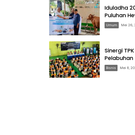
Iduladha 2
Puluhan H
Umum
Mei 26,
Sinergi TP
Pelabuhan
Bisnis
Mei 8, 2