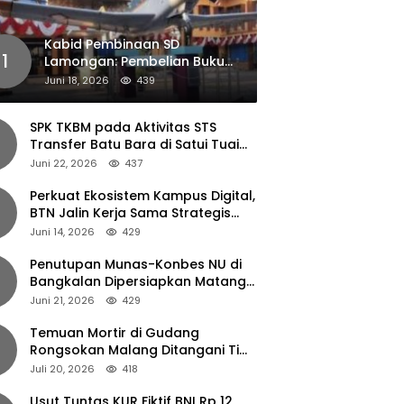
Kabid Pembinaan SD
1
Lamongan: Pembelian Buku
Pendamping Tidak Boleh
Juni 18, 2026
439
Dipaksakan
SPK TKBM pada Aktivitas STS
Transfer Batu Bara di Satui Tuai
Sorotan
Juni 22, 2026
437
Perkuat Ekosistem Kampus Digital,
BTN Jalin Kerja Sama Strategis
dengan UNAIR
Juni 14, 2026
429
Penutupan Munas-Konbes NU di
Bangkalan Dipersiapkan Matang,
Gus Ipul Turun Tangan
Juni 21, 2026
429
Temuan Mortir di Gudang
Rongsokan Malang Ditangani Tim
Gegana Polda Jatim
Juli 20, 2026
418
Usut Tuntas KUR Fiktif BNI Rp 12