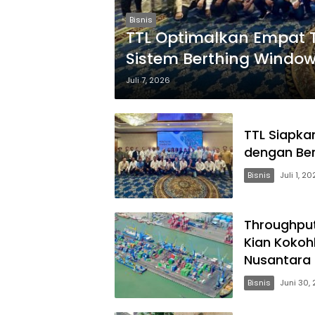
Bisnis
TTL Optimalkan Empat 
Sistem Berthing Windo
Juli 7, 2026
TTL Siapkan
dengan Be
Bisnis
Juli 1, 2
Throughput
Kian Kokoh
Nusantara
Bisnis
Juni 30,