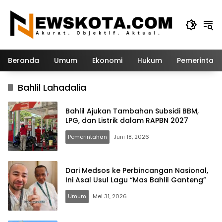
Langsung
ke
konten
Beranda
Umum
Ekonomi
Hukum
Pemerintah
Bahlil Lahadalia
Bahlil Ajukan Tambahan Subsidi BBM,
LPG, dan Listrik dalam RAPBN 2027
Pemerintahan
Juni 18, 2026
Dari Medsos ke Perbincangan Nasional,
Ini Asal Usul Lagu “Mas Bahlil Ganteng”
Umum
Mei 31, 2026