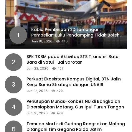
Kabid Pembinaan SD Lamongan:
1
Pembelian Buku Pendamping Tidak Boleh
Dipaksakan
Juni 18, 2026
440
SPK TKBM pada Aktivitas STS Transfer Batu
2
Bara di Satui Tuai Sorotan
Juni 22, 2026
437
Perkuat Ekosistem Kampus Digital, BTN Jalin
3
Kerja Sama Strategis dengan UNAIR
Juni 14, 2026
429
Penutupan Munas-Konbes NU di Bangkalan
4
Dipersiapkan Matang, Gus Ipul Turun Tangan
Juni 21, 2026
429
Temuan Mortir di Gudang Rongsokan Malang
5
Ditangani Tim Gegana Polda Jatim