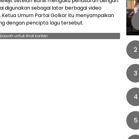
melejit setelah Bahlil mengaku penasaran dengan
mai digunakan sebagai latar berbagai video
, Ketua Umum Partai Golkar itu menyampaikan
ng dengan pencipta lagu tersebut.
ebawah untuk lihat konten
2
3
4
5