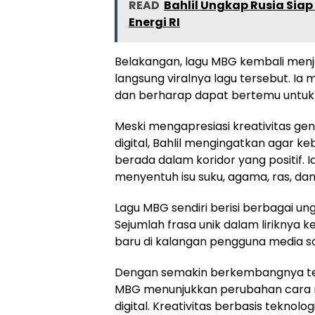
READ
Bahlil Ungkap Rusia Siap
Energi RI
Belakangan, lagu MBG kembali menja
langsung viralnya lagu tersebut. 
dan berharap dapat bertemu untuk 
Meski mengapresiasi kreativitas g
digital, Bahlil mengingatkan agar k
berada dalam koridor yang positif. 
menyentuh isu suku, agama, ras, da
Lagu MBG sendiri berisi berbagai un
Sejumlah frasa unik dalam liriknya
baru di kalangan pengguna media sos
Dengan semakin berkembangnya tekno
MBG menunjukkan perubahan cara 
digital. Kreativitas berbasis teknolo