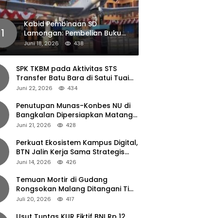
Kabid Pembinaan SD
1
Lamongan: Pembelian Buku
Pendamping Tidak Boleh
Juni 18, 2026
438
Dipaksakan
SPK TKBM pada Aktivitas STS
Transfer Batu Bara di Satui Tuai
Sorotan
Juni 22, 2026
434
Penutupan Munas-Konbes NU di
Bangkalan Dipersiapkan Matang,
Gus Ipul Turun Tangan
Juni 21, 2026
428
Perkuat Ekosistem Kampus Digital,
BTN Jalin Kerja Sama Strategis
dengan UNAIR
Juni 14, 2026
426
Temuan Mortir di Gudang
Rongsokan Malang Ditangani Tim
Gegana Polda Jatim
Juli 20, 2026
417
Usut Tuntas KUR Fiktif BNI Rp 12