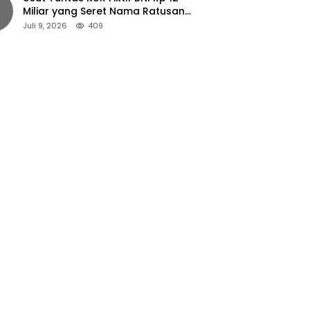
Miliar yang Seret Nama Ratusan
Petani Jember
Juli 9, 2026
409