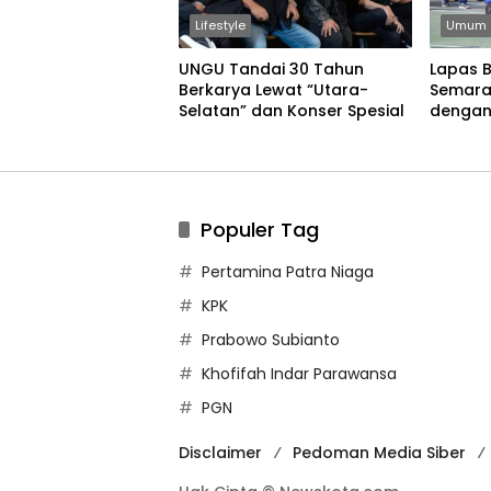
Lifestyle
Umum
UNGU Tandai 30 Tahun
Lapas 
Berkarya Lewat “Utara-
Semara
Selatan” dan Konser Spesial
dengan
Permain
Populer Tag
Pertamina Patra Niaga
KPK
Prabowo Subianto
Khofifah Indar Parawansa
PGN
Disclaimer
Pedoman Media Siber