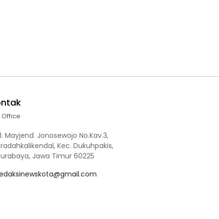
ontak
l Office
l. Mayjend. Jonosewojo No.Kav.3,
radahkalikendal, Kec. Dukuhpakis,
Surabaya, Jawa Timur 60225
redaksinewskota@gmail.com