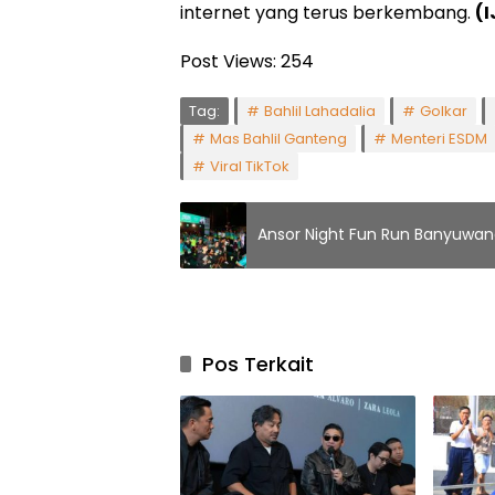
internet yang terus berkembang.
(I
Post Views:
254
Tag:
Bahlil Lahadalia
Golkar
Mas Bahlil Ganteng
Menteri ESDM
Viral TikTok
Ansor Night Fun Run Banyuwang
Pos Terkait