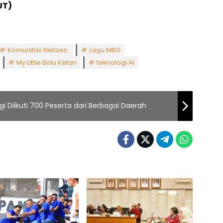
JT)
Komunitas Netizen.
Lagu MBG
My Little Bolu Ketan
teknologi AI
i Diikuti 700 Peserta dari Berbagai Daerah