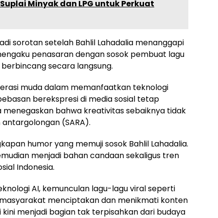
 Suplai Minyak dan LPG untuk Perkuat
di sorotan setelah Bahlil Lahadalia menanggapi
Ia mengaku penasaran dengan sosok pembuat lagu
berbincang secara langsung.
enerasi muda dalam memanfaatkan teknologi
ebebasan berekspresi di media sosial tetap
Ia menegaskan bahwa kreativitas sebaiknya tidak
n antargolongan (SARA).
gkapan humor yang memuji sosok Bahlil Lahadalia.
 kemudian menjadi bahan candaan sekaligus tren
ial Indonesia.
logi AI, kemunculan lagu-lagu viral seperti
masyarakat menciptakan dan menikmati konten
gi kini menjadi bagian tak terpisahkan dari budaya