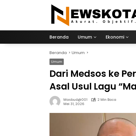
Langsung
ke
konten
Beranda
Umum
Ekonomi
Beranda
Umum
Umum
Dari Medsos ke Per
Asal Usul Lagu “Ma
Masbud@001
2 Min Baca
Mei 31, 2026