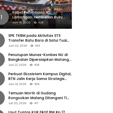
Kabid Pembinaan SD
1
Lamongan: Pembelian Buku
Pendamping Tidak Boleh
Juni 18, 2026
438
Dipaksakan
SPK TKBM pada Aktivitas STS
Transfer Batu Bara di Satui Tuai
Sorotan
Juni 22, 2026
433
Penutupan Munas-Konbes NU di
Bangkalan Dipersiapkan Matang,
Gus Ipul Turun Tangan
Juni 21, 2026
428
Perkuat Ekosistem Kampus Digital,
BTN Jalin Kerja Sama Strategis
dengan UNAIR
Juni 14, 2026
426
Temuan Mortir di Gudang
Rongsokan Malang Ditangani Tim
Gegana Polda Jatim
Juli 20, 2026
417
Usut Tuntas KUR Fiktif BNI Rp 12