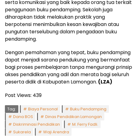
serta komunikasi yang baik kepada orang tua terkait
penggunaan buku pendamping. Sekolah juga
diharapkan tidak melakukan praktik yang
berpotensi menimbulkan kesan kewajiban atau
pungutan terselubung dalam pengadaan buku
pendamping.
Dengan pemahaman yang tepat, buku pendamping
dapat menjadi sarana pendukung yang bermanfaat
bagi proses pembelajaran tanpa mengurangi prinsip
akses pendidikan yang adil dan merata bagi seluruh
peserta didik di Kabupaten Lamongan.
(LZA)
Post Views:
439
Tag:
Biaya Personal
Buku Pendamping
Dana BOS
Dinas Pendidikan Lamongan
Diskriminasi Pendidikan
M. Ferry Fadli.
Sukarela
Waji Arendra