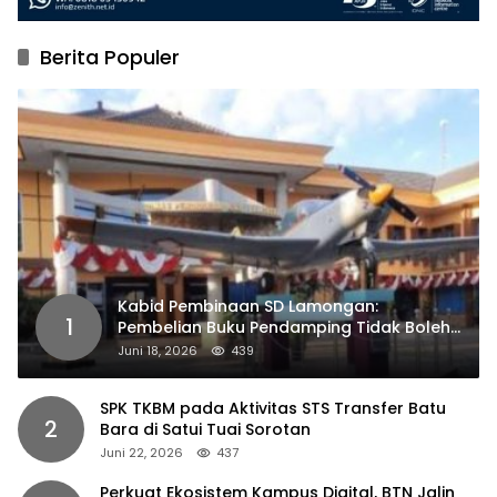
Berita Populer
Kabid Pembinaan SD Lamongan:
1
Pembelian Buku Pendamping Tidak Boleh
Dipaksakan
Juni 18, 2026
439
SPK TKBM pada Aktivitas STS Transfer Batu
2
Bara di Satui Tuai Sorotan
Juni 22, 2026
437
Perkuat Ekosistem Kampus Digital, BTN Jalin