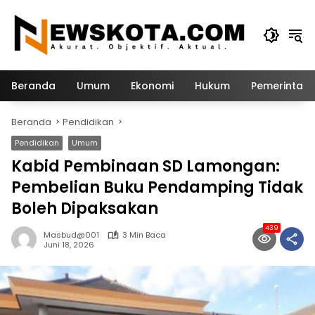
Langsung
ke
konten
Beranda
Umum
Ekonomi
Hukum
Pemerintah
Beranda
Pendidikan
Pendidikan
Umum
Kabid Pembinaan SD Lamongan:
Pembelian Buku Pendamping Tidak
Boleh Dipaksakan
439
Masbud@001
3 Min Baca
Juni 18, 2026