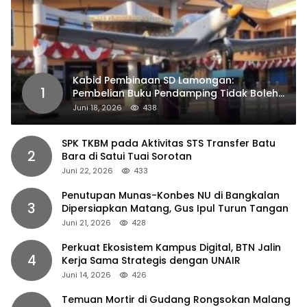
Kabid Pembinaan SD Lamongan:
1
Pembelian Buku Pendamping Tidak Boleh
Dipaksakan
Juni 18, 2026
438
SPK TKBM pada Aktivitas STS Transfer Batu
2
Bara di Satui Tuai Sorotan
Juni 22, 2026
433
Penutupan Munas-Konbes NU di Bangkalan
3
Dipersiapkan Matang, Gus Ipul Turun Tangan
Juni 21, 2026
428
Perkuat Ekosistem Kampus Digital, BTN Jalin
4
Kerja Sama Strategis dengan UNAIR
Juni 14, 2026
426
Temuan Mortir di Gudang Rongsokan Malang