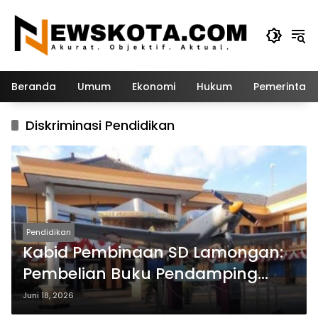
Langsung
ke
konten
Beranda
Umum
Ekonomi
Hukum
Pemerintah
Diskriminasi Pendidikan
Pendidikan
Kabid Pembinaan SD Lamongan:
Pembelian Buku Pendamping
Tidak Boleh Dipaksakan
Juni 18, 2026