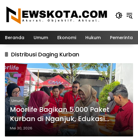
Langsung
ke
konten
Beranda
Umum
Ekonomi
Hukum
Pemerintah
Distribusi Daging Kurban
Umum
Moorlife Bagikan 5.000 Paket
Kurban di Nganjuk, Edukasi
Penggunaan Wadah Makanan
Mei 30, 2026
Ramah Lingkungan