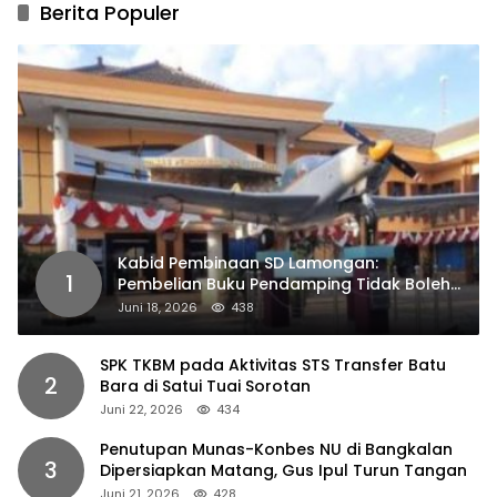
Berita Populer
Kabid Pembinaan SD Lamongan:
1
Pembelian Buku Pendamping Tidak Boleh
Dipaksakan
Juni 18, 2026
438
SPK TKBM pada Aktivitas STS Transfer Batu
2
Bara di Satui Tuai Sorotan
Juni 22, 2026
434
Penutupan Munas-Konbes NU di Bangkalan
3
Dipersiapkan Matang, Gus Ipul Turun Tangan
Juni 21, 2026
428