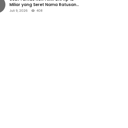
Miliar yang Seret Nama Ratusan
Petani Jember
Juli 9, 2026
408