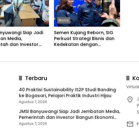
Bisnis
nyuwangi Siap Jadi
Semen Kujang Reborn, SIG
an Media,
Perkuat Strategi Bisnis dan
tah dan Investor
Kedekatan dengan
 Ekonomi Daerah
Masyarakat Jabar
Terbaru
K
Virtua
40 Praktisi Sustainability IS2P Studi Banding
ke Bogasari, Pelajari Praktik Industri Hijau
J
Agustus 7, 2026
P
JMSI Banyuwangi Siap Jadi Jembatan Media,
Pemerintah dan Investor Bangun Ekonomi
Daerah
Agustus 7, 2026