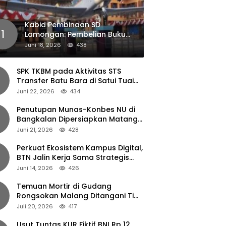
Kabid Pembinaan SD
1
Lamongan: Pembelian Buku
Pendamping Tidak Boleh
Juni 18, 2026
438
Dipaksakan
SPK TKBM pada Aktivitas STS
Transfer Batu Bara di Satui Tuai
Sorotan
Juni 22, 2026
434
Penutupan Munas-Konbes NU di
Bangkalan Dipersiapkan Matang,
Gus Ipul Turun Tangan
Juni 21, 2026
428
Perkuat Ekosistem Kampus Digital,
BTN Jalin Kerja Sama Strategis
dengan UNAIR
Juni 14, 2026
426
Temuan Mortir di Gudang
Rongsokan Malang Ditangani Tim
Gegana Polda Jatim
Juli 20, 2026
417
Usut Tuntas KUR Fiktif BNI Rp 12