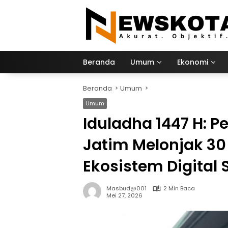
Langsung
ke
konten
Beranda
Umum
Ekonomi
Beranda
Umum
Umum
Iduladha 1447 H: 
Jatim Melonjak 30 
Ekosistem Digita
Masbud@001
2 Min Baca
Mei 27, 2026