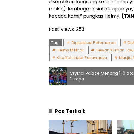
diserahkan langsung ke penerima ya
miskin), lembaga sosial ataupun 
kepada kami,” pungkas Helmy.
(TXN
Post Views:
253
Tag:
Digitalisasi Peternakan
Dis
Helmy M Noor
Hewan Kurban Jaw
Khofifah Indar Parawansa
Masjid 
Crystal Palace Menang 1-0 atas
Europa
Pos Terkait