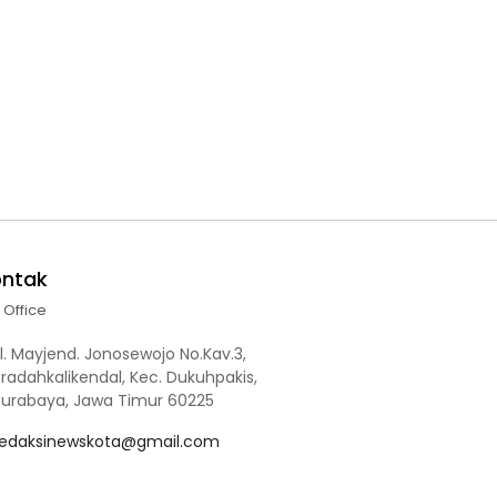
ontak
l Office
l. Mayjend. Jonosewojo No.Kav.3,
radahkalikendal, Kec. Dukuhpakis,
Surabaya, Jawa Timur 60225
redaksinewskota@gmail.com