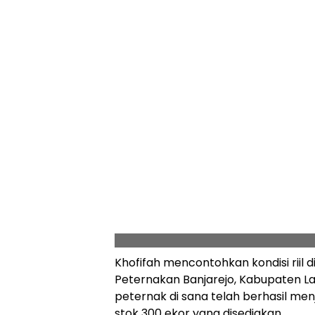
Khofifah mencontohkan kondisi riil d
Peternakan Banjarejo, Kabupaten L
peternak di sana telah berhasil men
stok 300 ekor yang disediakan.