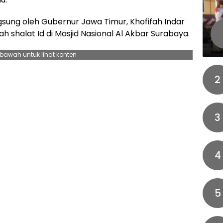
gsung oleh Gubernur Jawa Timur, Khofifah Indar
 shalat Id di Masjid Nasional Al Akbar Surabaya.
ebawah untuk lihat konten
2
3
4
5