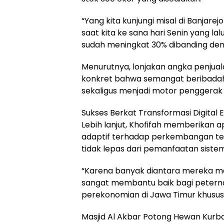
“Yang kita kunjungi misal di Banjar
saat kita ke sana hari Senin yang la
sudah meningkat 30% dibanding denga
Menurutnya, lonjakan angka penjualan
konkret bahwa semangat beribadah 
sekaligus menjadi motor penggerak
Sukses Berkat Transformasi Digital 
Lebih lanjut, Khofifah memberikan a
adaptif terhadap perkembangan tek
tidak lepas dari pemanfaatan sistem 
“Karena banyak diantara mereka menj
sangat membantu baik bagi peternak
perekonomian di Jawa Timur khususn
Masjid Al Akbar Potong Hewan Kurba