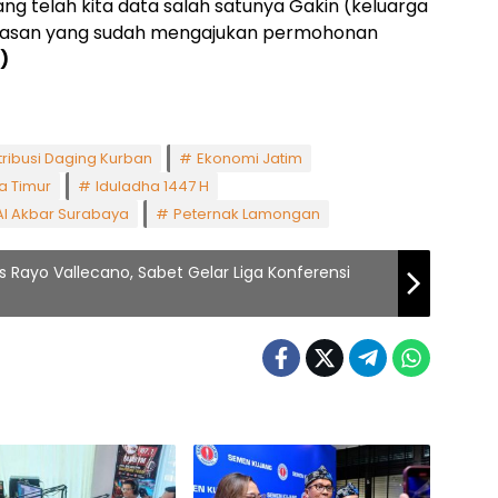
ng telah kita data salah satunya Gakin (keluarga
yayasan yang sudah mengajukan permohonan
)
tribusi Daging Kurban
Ekonomi Jatim
a Timur
Iduladha 1447 H
Al Akbar Surabaya
Peternak Lamongan
 Rayo Vallecano, Sabet Gelar Liga Konferensi