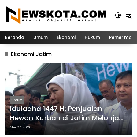
Langsung
ke
konten
Beranda
Umum
Ekonomi
Hukum
Pemerintah
Ekonomi Jatim
Umum
Iduladha 1447 H: Penjualan
Hewan Kurban di Jatim Melonjak
30 Persen, Khofifah Sebut
Mei 27, 2026
Ekosistem Digital Sangat