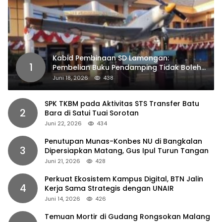
Kabid Pembinaan SD Lamongan:
1
Pembelian Buku Pendamping Tidak Boleh
Dipaksakan
Juni 18, 2026
438
SPK TKBM pada Aktivitas STS Transfer Batu
2
Bara di Satui Tuai Sorotan
Juni 22, 2026
434
Penutupan Munas-Konbes NU di Bangkalan
3
Dipersiapkan Matang, Gus Ipul Turun Tangan
Juni 21, 2026
428
Perkuat Ekosistem Kampus Digital, BTN Jalin
4
Kerja Sama Strategis dengan UNAIR
Juni 14, 2026
426
Temuan Mortir di Gudang Rongsokan Malang