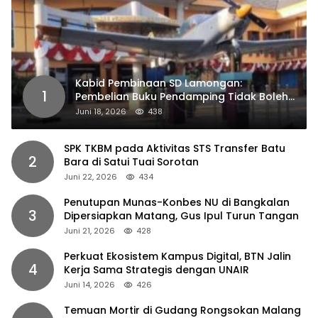
Kabid Pembinaan SD Lamongan:
1
Pembelian Buku Pendamping Tidak Boleh
Dipaksakan
Juni 18, 2026
438
SPK TKBM pada Aktivitas STS Transfer Batu
2
Bara di Satui Tuai Sorotan
Juni 22, 2026
434
Penutupan Munas-Konbes NU di Bangkalan
3
Dipersiapkan Matang, Gus Ipul Turun Tangan
Juni 21, 2026
428
Perkuat Ekosistem Kampus Digital, BTN Jalin
4
Kerja Sama Strategis dengan UNAIR
Juni 14, 2026
426
Temuan Mortir di Gudang Rongsokan Malang