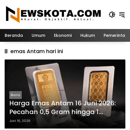
Langsung
ke
konten
Beranda
Umum
Ekonomi
Hukum
Pemerintah
emas Antam hari ini
Bisnis
Harga Emas Antam 16 Juni 2026:
Pecahan 0,5 Gram hingga 1
Kilogram Tak Berubah
Juni 16, 2026