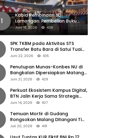
Kabid Pembinaan SD
1
Lamongan: Pembelian Buku
Pendamping Tidak Boleh
Juni 18, 2026
439
Dipaksakan
SPK TKBM pada Aktivitas STS
Transfer Batu Bara di Satui Tuai
Sorotan
Juni 22, 2026
435
Penutupan Munas-Konbes NU di
Bangkalan Dipersiapkan Matang,
Gus Ipul Turun Tangan
Juni 21, 2026
429
Perkuat Ekosistem Kampus Digital,
BTN Jalin Kerja Sama Strategis
dengan UNAIR
Juni 14, 2026
427
Temuan Mortir di Gudang
Rongsokan Malang Ditangani Tim
Gegana Polda Jatim
Juli 20, 2026
418
Usut Tuntas KUR Fiktif BNI Rp 12