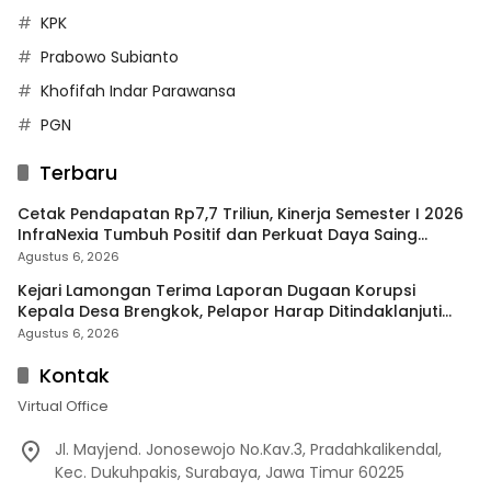
KPK
Prabowo Subianto
Khofifah Indar Parawansa
PGN
Terbaru
Cetak Pendapatan Rp7,7 Triliun, Kinerja Semester I 2026
InfraNexia Tumbuh Positif dan Perkuat Daya Saing
Industri Digital
Agustus 6, 2026
Kejari Lamongan Terima Laporan Dugaan Korupsi
Kepala Desa Brengkok, Pelapor Harap Ditindaklanjuti
Secara Profesional
Agustus 6, 2026
Kontak
Virtual Office
Jl. Mayjend. Jonosewojo No.Kav.3, Pradahkalikendal,
Kec. Dukuhpakis, Surabaya, Jawa Timur 60225