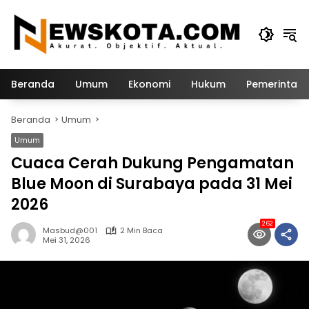
Langsung
ke
konten
Beranda
Umum
Ekonomi
Hukum
Pemerintah
Beranda
Umum
Umum
Cuaca Cerah Dukung Pengamatan
Blue Moon di Surabaya pada 31 Mei
2026
262
Masbud@001
2 Min Baca
Mei 31, 2026