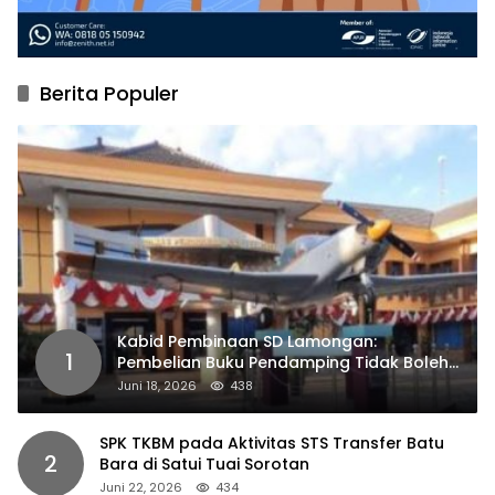
Berita Populer
Kabid Pembinaan SD Lamongan:
1
Pembelian Buku Pendamping Tidak Boleh
Dipaksakan
Juni 18, 2026
438
SPK TKBM pada Aktivitas STS Transfer Batu
2
Bara di Satui Tuai Sorotan
Juni 22, 2026
434