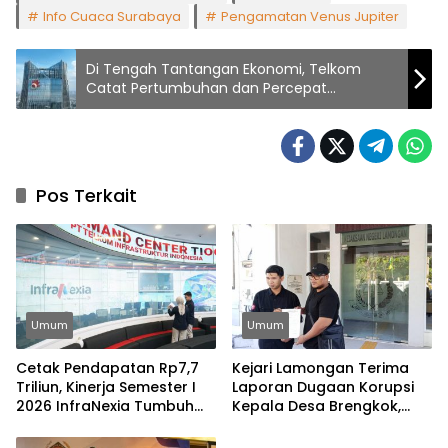
Info Cuaca Surabaya
Pengamatan Venus Jupiter
Di Tengah Tantangan Ekonomi, Telkom
Catat Pertumbuhan dan Percepat
Transformasi Bisnis
Pos Terkait
Umum
Umum
Cetak Pendapatan Rp7,7
Kejari Lamongan Terima
Triliun, Kinerja Semester I
Laporan Dugaan Korupsi
2026 InfraNexia Tumbuh
Kepala Desa Brengkok,
Positif dan Perkuat Daya
Pelapor Harap
Saing Industri Digital
Ditindaklanjuti Secara