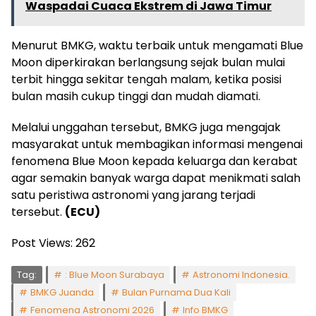
Waspadai Cuaca Ekstrem di Jawa Timur
Menurut BMKG, waktu terbaik untuk mengamati Blue
Moon diperkirakan berlangsung sejak bulan mulai
terbit hingga sekitar tengah malam, ketika posisi
bulan masih cukup tinggi dan mudah diamati.
Melalui unggahan tersebut, BMKG juga mengajak
masyarakat untuk membagikan informasi mengenai
fenomena Blue Moon kepada keluarga dan kerabat
agar semakin banyak warga dapat menikmati salah
satu peristiwa astronomi yang jarang terjadi
tersebut.
(ECU)
Post Views:
262
Tag:
: Blue Moon Surabaya
Astronomi Indonesia.
BMKG Juanda
Bulan Purnama Dua Kali
Fenomena Astronomi 2026
Info BMKG