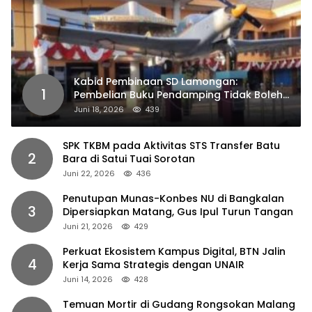
Kabid Pembinaan SD Lamongan:
1
Pembelian Buku Pendamping Tidak Boleh
Dipaksakan
Juni 18, 2026
439
SPK TKBM pada Aktivitas STS Transfer Batu
2
Bara di Satui Tuai Sorotan
Juni 22, 2026
436
Penutupan Munas-Konbes NU di Bangkalan
3
Dipersiapkan Matang, Gus Ipul Turun Tangan
Juni 21, 2026
429
Perkuat Ekosistem Kampus Digital, BTN Jalin
4
Kerja Sama Strategis dengan UNAIR
Juni 14, 2026
428
Temuan Mortir di Gudang Rongsokan Malang