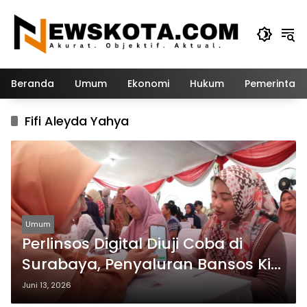
Langsung
ke
konten
Beranda
Umum
Ekonomi
Hukum
Pemerintah
Fifi Aleyda Yahya
Umum
Perlinsos Digital Diuji Coba di
Surabaya, Penyaluran Bansos Kini
Lebih Cepat dan Akurat
Juni 13, 2026