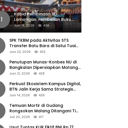
Kabid Pembinaan SD
1
Lamongan: Pembelian Buku
Pendamping Tidak Boleh
Juni 18, 2026
438
Dipaksakan
SPK TKBM pada Aktivitas STS
Transfer Batu Bara di Satui Tuai
Sorotan
Juni 22, 2026
433
Penutupan Munas-Konbes NU di
Bangkalan Dipersiapkan Matang,
Gus Ipul Turun Tangan
Juni 21, 2026
428
Perkuat Ekosistem Kampus Digital,
BTN Jalin Kerja Sama Strategis
dengan UNAIR
Juni 14, 2026
426
Temuan Mortir di Gudang
Rongsokan Malang Ditangani Tim
Gegana Polda Jatim
Juli 20, 2026
417
Usut Tuntas KUR Fiktif BNI Rp 12