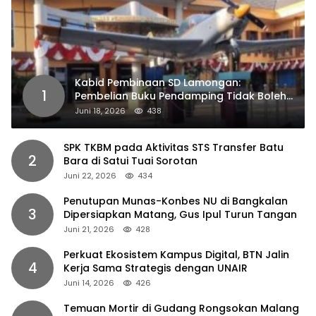
Kabid Pembinaan SD Lamongan:
1
Pembelian Buku Pendamping Tidak Boleh
Dipaksakan
Juni 18, 2026
438
SPK TKBM pada Aktivitas STS Transfer Batu
2
Bara di Satui Tuai Sorotan
Juni 22, 2026
434
Penutupan Munas-Konbes NU di Bangkalan
3
Dipersiapkan Matang, Gus Ipul Turun Tangan
Juni 21, 2026
428
Perkuat Ekosistem Kampus Digital, BTN Jalin
4
Kerja Sama Strategis dengan UNAIR
Juni 14, 2026
426
Temuan Mortir di Gudang Rongsokan Malang