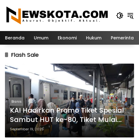
Langsung
ke
konten
Beranda
Umum
Ekonomi
Hukum
Pemerintah
Flash Sale
Bisnis
KAI Hadirkan Promo Tiket Spesial
Sambut HUT ke-80, Tiket Mulai
Rp80 Ribu
September 19, 2025