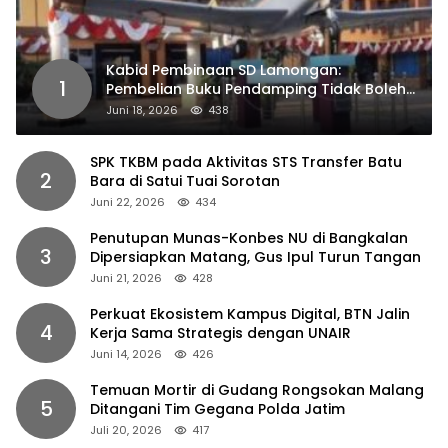
Kabid Pembinaan SD Lamongan:
1
Pembelian Buku Pendamping Tidak Boleh
Dipaksakan
Juni 18, 2026
438
SPK TKBM pada Aktivitas STS Transfer Batu
2
Bara di Satui Tuai Sorotan
Juni 22, 2026
434
Penutupan Munas-Konbes NU di Bangkalan
3
Dipersiapkan Matang, Gus Ipul Turun Tangan
Juni 21, 2026
428
Perkuat Ekosistem Kampus Digital, BTN Jalin
4
Kerja Sama Strategis dengan UNAIR
Juni 14, 2026
426
Temuan Mortir di Gudang Rongsokan Malang
5
Ditangani Tim Gegana Polda Jatim
Juli 20, 2026
417