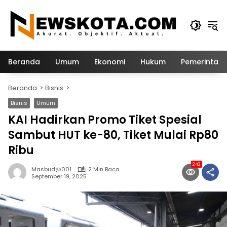
Langsung
ke
konten
Beranda
Umum
Ekonomi
Hukum
Pemerintah
Beranda
Bisnis
Bisnis
Umum
KAI Hadirkan Promo Tiket Spesial
Sambut HUT ke-80, Tiket Mulai Rp80
Ribu
242
Masbud@001
2 Min Baca
September 19, 2025