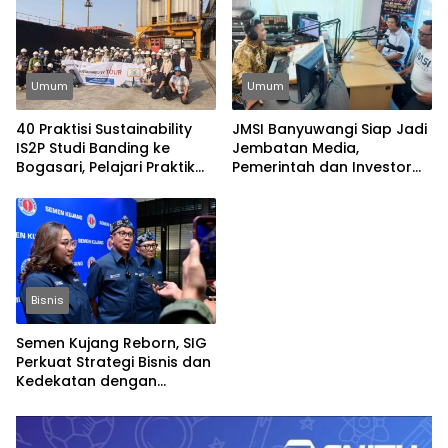
Umum
Umum
40 Praktisi Sustainability
JMSI Banyuwangi Siap Jadi
IS2P Studi Banding ke
Jembatan Media,
Bogasari, Pelajari Praktik
Pemerintah dan Investor
Industri Hijau
Bangun Ekonomi Daerah
Bisnis
Semen Kujang Reborn, SIG
Perkuat Strategi Bisnis dan
Kedekatan dengan
Masyarakat Jabar