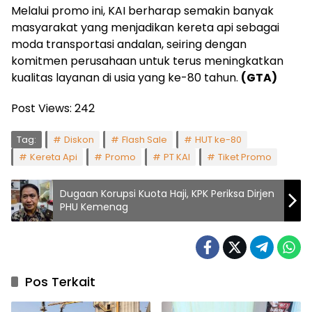
Melalui promo ini, KAI berharap semakin banyak
masyarakat yang menjadikan kereta api sebagai
moda transportasi andalan, seiring dengan
komitmen perusahaan untuk terus meningkatkan
kualitas layanan di usia yang ke-80 tahun.
(GTA)
Post Views:
242
Tag:
Diskon
Flash Sale
HUT ke-80
Kereta Api
Promo
PT KAI
Tiket Promo
Dugaan Korupsi Kuota Haji, KPK Periksa Dirjen
PHU Kemenag
Pos Terkait