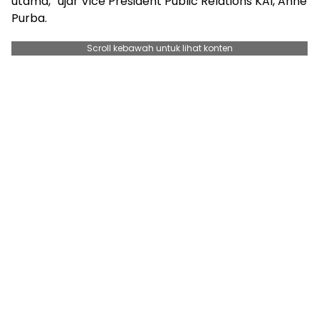
utama,” ujar Vice President Public Relations KAI, Anne
Purba.
Scroll kebawah untuk lihat konten