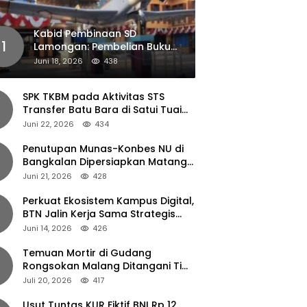
Kabid Pembinaan SD
1
Lamongan: Pembelian Buku
Pendamping Tidak Boleh
Juni 18, 2026
438
Dipaksakan
SPK TKBM pada Aktivitas STS
Transfer Batu Bara di Satui Tuai
Sorotan
Juni 22, 2026
434
Penutupan Munas-Konbes NU di
Bangkalan Dipersiapkan Matang,
Gus Ipul Turun Tangan
Juni 21, 2026
428
Perkuat Ekosistem Kampus Digital,
BTN Jalin Kerja Sama Strategis
dengan UNAIR
Juni 14, 2026
426
Temuan Mortir di Gudang
Rongsokan Malang Ditangani Tim
Gegana Polda Jatim
Juli 20, 2026
417
Usut Tuntas KUR Fiktif BNI Rp 12