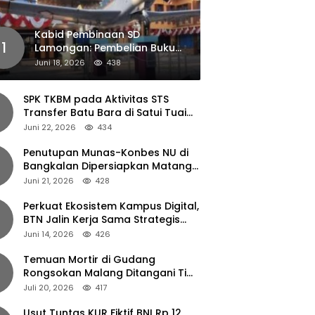
Kabid Pembinaan SD
1
Lamongan: Pembelian Buku
Pendamping Tidak Boleh
Juni 18, 2026
438
Dipaksakan
SPK TKBM pada Aktivitas STS
Transfer Batu Bara di Satui Tuai
Sorotan
Juni 22, 2026
434
Penutupan Munas-Konbes NU di
Bangkalan Dipersiapkan Matang,
Gus Ipul Turun Tangan
Juni 21, 2026
428
Perkuat Ekosistem Kampus Digital,
BTN Jalin Kerja Sama Strategis
dengan UNAIR
Juni 14, 2026
426
Temuan Mortir di Gudang
Rongsokan Malang Ditangani Tim
Gegana Polda Jatim
Juli 20, 2026
417
Usut Tuntas KUR Fiktif BNI Rp 12