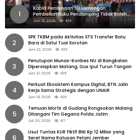
Kabid Pembinaan SD Lamongan:
1
Pembelian Buku Pendamping Tidak Boleh
Dipaksakan
Juni 18, 2026
438
SPK TKBM pada Aktivitas STS Transfer Batu
2
Bara di Satui Tuai Sorotan
Juni 22, 2026
433
Penutupan Munas-Konbes NU di Bangkalan
3
Dipersiapkan Matang, Gus Ipul Turun Tangan
Juni 21, 2026
428
Perkuat Ekosistem Kampus Digital, BTN Jalin
4
Kerja Sama Strategis dengan UNAIR
Juni 14, 2026
426
Temuan Mortir di Gudang Rongsokan Malang
5
Ditangani Tim Gegana Polda Jatim
Juli 20, 2026
417
Usut Tuntas KUR Fiktif BNI Rp 12 Miliar yang
6
Seret Nama Ratusan Petani Jember