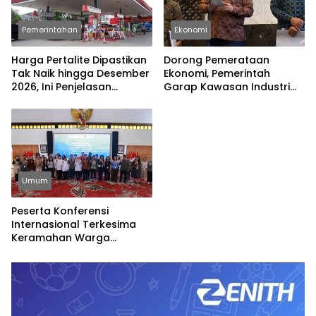
Pemerintahan
Ekonomi
Harga Pertalite Dipastikan
Dorong Pemerataan
Tak Naik hingga Desember
Ekonomi, Pemerintah
2026, Ini Penjelasan
Garap Kawasan Industri
Airlangga
Pertama di Madura
Umum
Peserta Konferensi
Internasional Terkesima
Keramahan Warga
Banyuwangi, Dinilai
Cerminkan Nilai-Nilai Islam