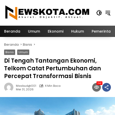
Langsung
ke
konten
Beranda
Umum
Ekonomi
Hukum
Pemerintah
Beranda
Bisnis
Bisnis
Umum
Di Tengah Tantangan Ekonomi,
Telkom Catat Pertumbuhan dan
Percepat Transformasi Bisnis
342
Masbud@001
4 Min Baca
Mei 31, 2026