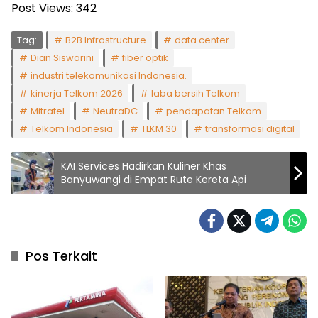
Post Views:
342
Tag:
B2B Infrastructure
data center
Dian Siswarini
fiber optik
industri telekomunikasi Indonesia.
kinerja Telkom 2026
laba bersih Telkom
Mitratel
NeutraDC
pendapatan Telkom
Telkom Indonesia
TLKM 30
transformasi digital
KAI Services Hadirkan Kuliner Khas
Banyuwangi di Empat Rute Kereta Api
Pos Terkait