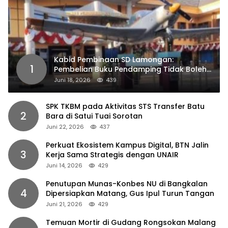
Kabid Pembinaan SD Lamongan:
1
Pembelian Buku Pendamping Tidak Boleh
Dipaksakan
Juni 18, 2026
439
SPK TKBM pada Aktivitas STS Transfer Batu
2
Bara di Satui Tuai Sorotan
Juni 22, 2026
437
Perkuat Ekosistem Kampus Digital, BTN Jalin
3
Kerja Sama Strategis dengan UNAIR
Juni 14, 2026
429
Penutupan Munas-Konbes NU di Bangkalan
4
Dipersiapkan Matang, Gus Ipul Turun Tangan
Juni 21, 2026
429
Temuan Mortir di Gudang Rongsokan Malang