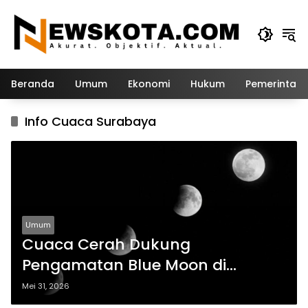
Langsung
ke
konten
Beranda
Umum
Ekonomi
Hukum
Pemerintah
Info Cuaca Surabaya
Umum
Cuaca Cerah Dukung
Pengamatan Blue Moon di
Surabaya pada 31 Mei 2026
Mei 31, 2026