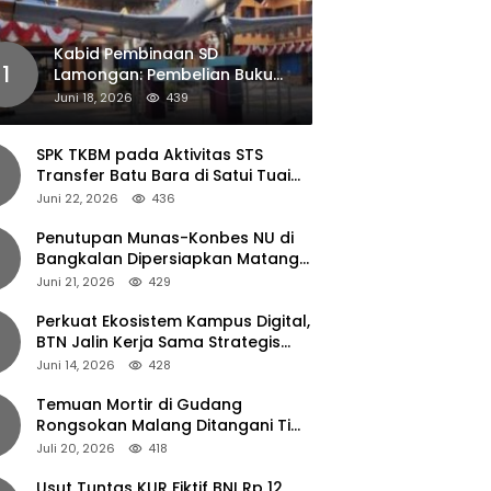
Kabid Pembinaan SD
1
Lamongan: Pembelian Buku
Pendamping Tidak Boleh
Juni 18, 2026
439
Dipaksakan
SPK TKBM pada Aktivitas STS
Transfer Batu Bara di Satui Tuai
Sorotan
Juni 22, 2026
436
Penutupan Munas-Konbes NU di
Bangkalan Dipersiapkan Matang,
Gus Ipul Turun Tangan
Juni 21, 2026
429
Perkuat Ekosistem Kampus Digital,
BTN Jalin Kerja Sama Strategis
dengan UNAIR
Juni 14, 2026
428
Temuan Mortir di Gudang
Rongsokan Malang Ditangani Tim
Gegana Polda Jatim
Juli 20, 2026
418
Usut Tuntas KUR Fiktif BNI Rp 12