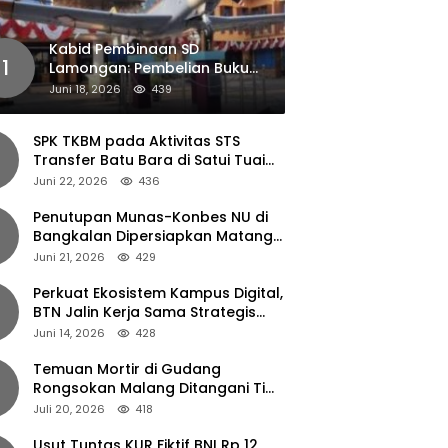
Kabid Pembinaan SD
1
Lamongan: Pembelian Buku
Pendamping Tidak Boleh
Juni 18, 2026
439
Dipaksakan
SPK TKBM pada Aktivitas STS
Transfer Batu Bara di Satui Tuai
Sorotan
Juni 22, 2026
436
Penutupan Munas-Konbes NU di
Bangkalan Dipersiapkan Matang,
Gus Ipul Turun Tangan
Juni 21, 2026
429
Perkuat Ekosistem Kampus Digital,
BTN Jalin Kerja Sama Strategis
dengan UNAIR
Juni 14, 2026
428
Temuan Mortir di Gudang
Rongsokan Malang Ditangani Tim
Gegana Polda Jatim
Juli 20, 2026
418
Usut Tuntas KUR Fiktif BNI Rp 12