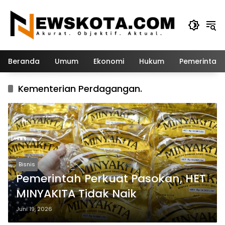
Langsung
ke
konten
Beranda
Umum
Ekonomi
Hukum
Pemerintah
Kementerian Perdagangan.
Bisnis
Pemerintah Perkuat Pasokan, HET
MINYAKITA Tidak Naik
Juni 19, 2026