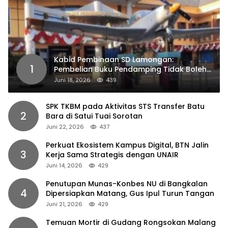
Kabid Pembinaan SD Lamongan:
1
Pembelian Buku Pendamping Tidak Boleh
Dipaksakan
Juni 18, 2026
439
SPK TKBM pada Aktivitas STS Transfer Batu
2
Bara di Satui Tuai Sorotan
Juni 22, 2026
437
Perkuat Ekosistem Kampus Digital, BTN Jalin
3
Kerja Sama Strategis dengan UNAIR
Juni 14, 2026
429
Penutupan Munas-Konbes NU di Bangkalan
4
Dipersiapkan Matang, Gus Ipul Turun Tangan
Juni 21, 2026
429
Temuan Mortir di Gudang Rongsokan Malang