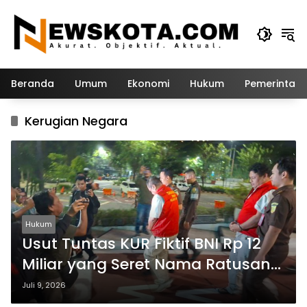
Langsung
ke
konten
Beranda
Umum
Ekonomi
Hukum
Pemerintah
Kerugian Negara
Hukum
Usut Tuntas KUR Fiktif BNI Rp 12
Miliar yang Seret Nama Ratusan
Petani Jember
Juli 9, 2026