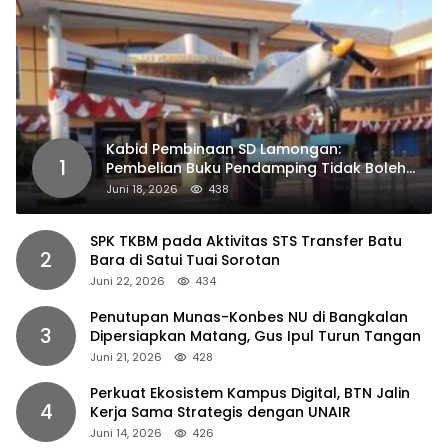
Kabid Pembinaan SD Lamongan:
1
Pembelian Buku Pendamping Tidak Boleh
Dipaksakan
Juni 18, 2026
438
SPK TKBM pada Aktivitas STS Transfer Batu
2
Bara di Satui Tuai Sorotan
Juni 22, 2026
434
Penutupan Munas-Konbes NU di Bangkalan
3
Dipersiapkan Matang, Gus Ipul Turun Tangan
Juni 21, 2026
428
Perkuat Ekosistem Kampus Digital, BTN Jalin
4
Kerja Sama Strategis dengan UNAIR
Juni 14, 2026
426