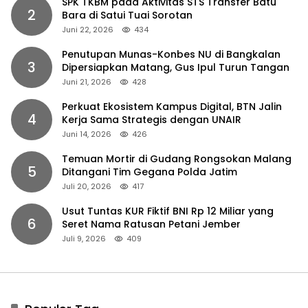
SPK TKBM pada Aktivitas STS Transfer Batu
2
Bara di Satui Tuai Sorotan
Juni 22, 2026
434
Penutupan Munas-Konbes NU di Bangkalan
3
Dipersiapkan Matang, Gus Ipul Turun Tangan
Juni 21, 2026
428
Perkuat Ekosistem Kampus Digital, BTN Jalin
4
Kerja Sama Strategis dengan UNAIR
Juni 14, 2026
426
Temuan Mortir di Gudang Rongsokan Malang
5
Ditangani Tim Gegana Polda Jatim
Juli 20, 2026
417
Usut Tuntas KUR Fiktif BNI Rp 12 Miliar yang
6
Seret Nama Ratusan Petani Jember
Juli 9, 2026
409