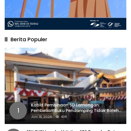
Berita Populer
Kabid Pembinaan SD Lamongan:
1
Pembelian Buku Pendamping Tidak Boleh
Dipaksakan
Juni 18, 2026
438