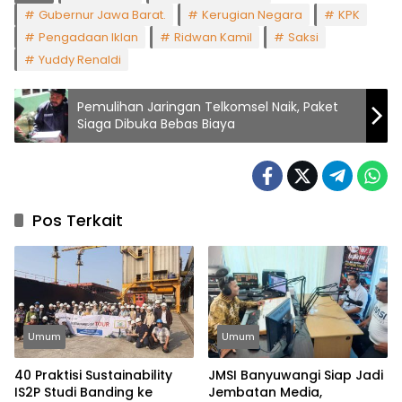
Gubernur Jawa Barat.
Kerugian Negara
KPK
Pengadaan Iklan
Ridwan Kamil
Saksi
Yuddy Renaldi
Pemulihan Jaringan Telkomsel Naik, Paket
Siaga Dibuka Bebas Biaya
Pos Terkait
Umum
Umum
40 Praktisi Sustainability
JMSI Banyuwangi Siap Jadi
IS2P Studi Banding ke
Jembatan Media,