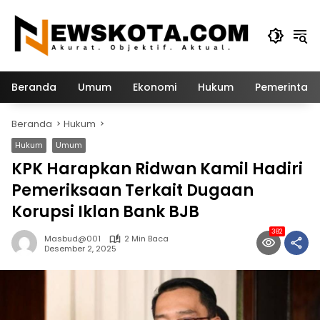
Langsung
ke
konten
Beranda
Umum
Ekonomi
Hukum
Pemerintah
Beranda
Hukum
Hukum
Umum
KPK Harapkan Ridwan Kamil Hadiri
Pemeriksaan Terkait Dugaan
Korupsi Iklan Bank BJB
382
Masbud@001
2 Min Baca
Desember 2, 2025