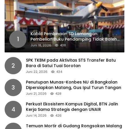
Kabid Pembinaan SD Lamongan:
1
Pembelian Buku Pendamping Tidak Boleh
Dipaksakan
Juni 18, 2026
438
SPK TKBM pada Aktivitas STS Transfer Batu
2
Bara di Satui Tuai Sorotan
Juni 22, 2026
434
Penutupan Munas-Konbes NU di Bangkalan
3
Dipersiapkan Matang, Gus Ipul Turun Tangan
Juni 21, 2026
428
Perkuat Ekosistem Kampus Digital, BTN Jalin
4
Kerja Sama Strategis dengan UNAIR
Juni 14, 2026
426
Temuan Mortir di Gudang Rongsokan Malang