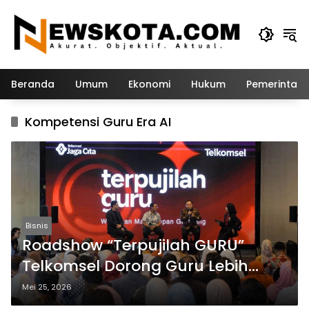
Langsung
ke
konten
Beranda
Umum
Ekonomi
Hukum
Pemerintah
Kompetensi Guru Era AI
Bisnis
Roadshow “Terpujilah GURU”
Telkomsel Dorong Guru Lebih
Kreatif dan Adaptif Teknologi
Mei 25, 2026