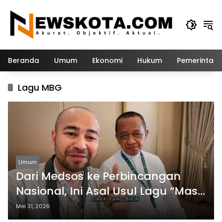
Langsung
ke
konten
Beranda
Umum
Ekonomi
Hukum
Pemerintah
Lagu MBG
Umum
Dari Medsos ke Perbincangan
Nasional, Ini Asal Usul Lagu “Mas
Bahlil Ganteng”
Mei 31, 2026