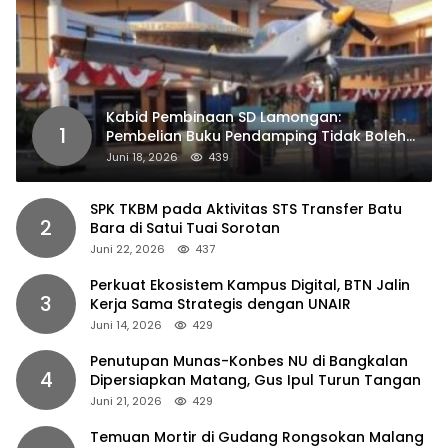
Kabid Pembinaan SD Lamongan:
1
Pembelian Buku Pendamping Tidak Boleh
Dipaksakan
Juni 18, 2026
439
SPK TKBM pada Aktivitas STS Transfer Batu
2
Bara di Satui Tuai Sorotan
Juni 22, 2026
437
Perkuat Ekosistem Kampus Digital, BTN Jalin
3
Kerja Sama Strategis dengan UNAIR
Juni 14, 2026
429
Penutupan Munas-Konbes NU di Bangkalan
4
Dipersiapkan Matang, Gus Ipul Turun Tangan
Juni 21, 2026
429
Temuan Mortir di Gudang Rongsokan Malang