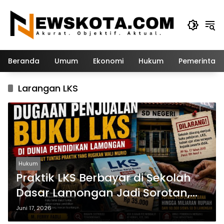
Langsung
ke
konten
Beranda
Umum
Ekonomi
Hukum
Pemerintah
Larangan LKS
Hukum
Praktik LKS Berbayar di Sekolah
Dasar Lamongan Jadi Sorotan,
FKBN Minta Investigasi
Juni 17, 2026
Menyeluruh