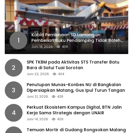
Kabid Pembinaan SD Lamongan:
1
Pembelian Buku Pendamping Tidak Boleh
Dipaksakan
Juni 18, 2026
438
SPK TKBM pada Aktivitas STS Transfer Batu
2
Bara di Satui Tuai Sorotan
Juni 22, 2026
434
Penutupan Munas-Konbes NU di Bangkalan
3
Dipersiapkan Matang, Gus Ipul Turun Tangan
Juni 21, 2026
428
Perkuat Ekosistem Kampus Digital, BTN Jalin
4
Kerja Sama Strategis dengan UNAIR
Juni 14, 2026
426
Temuan Mortir di Gudang Rongsokan Malang