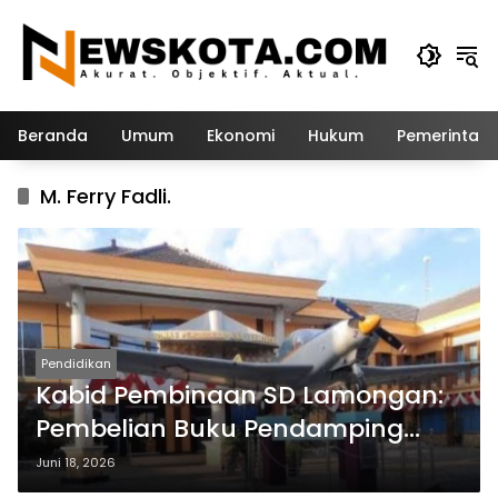
Langsung
ke
konten
Beranda
Umum
Ekonomi
Hukum
Pemerintah
M. Ferry Fadli.
Pendidikan
Kabid Pembinaan SD Lamongan:
Pembelian Buku Pendamping
Tidak Boleh Dipaksakan
Juni 18, 2026