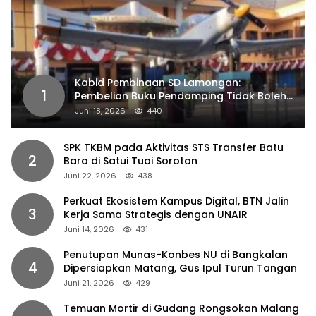
Kabid Pembinaan SD Lamongan:
1
Pembelian Buku Pendamping Tidak Boleh
Dipaksakan
Juni 18, 2026
440
SPK TKBM pada Aktivitas STS Transfer Batu
2
Bara di Satui Tuai Sorotan
Juni 22, 2026
438
Perkuat Ekosistem Kampus Digital, BTN Jalin
3
Kerja Sama Strategis dengan UNAIR
Juni 14, 2026
431
Penutupan Munas-Konbes NU di Bangkalan
4
Dipersiapkan Matang, Gus Ipul Turun Tangan
Juni 21, 2026
429
Temuan Mortir di Gudang Rongsokan Malang