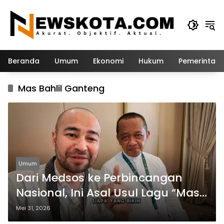
Langsung
ke
konten
Beranda
Umum
Ekonomi
Hukum
Pemerintah
Mas Bahlil Ganteng
Umum
Dari Medsos ke Perbincangan
Nasional, Ini Asal Usul Lagu “Mas
Bahlil Ganteng”
Mei 31, 2026