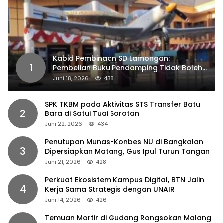
Kabid Pembinaan SD Lamongan:
1
Pembelian Buku Pendamping Tidak Boleh
Dipaksakan
Juni 18, 2026
438
SPK TKBM pada Aktivitas STS Transfer Batu
2
Bara di Satui Tuai Sorotan
Juni 22, 2026
434
Penutupan Munas-Konbes NU di Bangkalan
3
Dipersiapkan Matang, Gus Ipul Turun Tangan
Juni 21, 2026
428
Perkuat Ekosistem Kampus Digital, BTN Jalin
4
Kerja Sama Strategis dengan UNAIR
Juni 14, 2026
426
Temuan Mortir di Gudang Rongsokan Malang