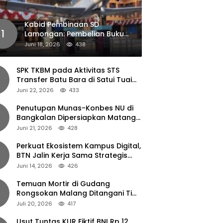
Kabid Pembinaan SD
1
Lamongan: Pembelian Buku
Pendamping Tidak Boleh
Juni 18, 2026
438
Dipaksakan
SPK TKBM pada Aktivitas STS
Transfer Batu Bara di Satui Tuai
Sorotan
Juni 22, 2026
433
Penutupan Munas-Konbes NU di
Bangkalan Dipersiapkan Matang,
Gus Ipul Turun Tangan
Juni 21, 2026
428
Perkuat Ekosistem Kampus Digital,
BTN Jalin Kerja Sama Strategis
dengan UNAIR
Juni 14, 2026
426
Temuan Mortir di Gudang
Rongsokan Malang Ditangani Tim
Gegana Polda Jatim
Juli 20, 2026
417
Usut Tuntas KUR Fiktif BNI Rp 12