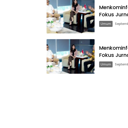
Menkominfo
Fokus Jurn
Umum
Septemb
Menkominfo
Fokus Jurn
Umum
Septemb