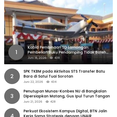
Kabid Pembinaan SD Lamongan:
1
Pembelian Buku Pendamping Tidak Boleh
Dipaksakan
Juni 18, 2026
438
SPK TKBM pada Aktivitas STS Transfer Batu
2
Bara di Satui Tuai Sorotan
Juni 22, 2026
434
Penutupan Munas-Konbes NU di Bangkalan
3
Dipersiapkan Matang, Gus Ipul Turun Tangan
Juni 21, 2026
428
Perkuat Ekosistem Kampus Digital, BTN Jalin
4
Kerja Sama Strategis dengan UNAIR