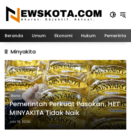
Langsung
ke
konten
Beranda
Umum
Ekonomi
Hukum
Pemerintah
Minyakita
Bisnis
Pemerintah Perkuat Pasokan, HET
MINYAKITA Tidak Naik
Juni 19, 2026