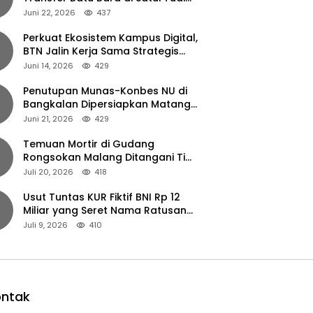
Sorotan
Juni 22, 2026
437
Perkuat Ekosistem Kampus Digital,
BTN Jalin Kerja Sama Strategis
dengan UNAIR
Juni 14, 2026
429
Penutupan Munas-Konbes NU di
Bangkalan Dipersiapkan Matang,
Gus Ipul Turun Tangan
Juni 21, 2026
429
Temuan Mortir di Gudang
Rongsokan Malang Ditangani Tim
Gegana Polda Jatim
Juli 20, 2026
418
Usut Tuntas KUR Fiktif BNI Rp 12
Miliar yang Seret Nama Ratusan
Petani Jember
Juli 9, 2026
410
ontak