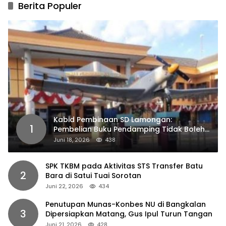
Berita Populer
Kabid Pembinaan SD Lamongan:
1
Pembelian Buku Pendamping Tidak Boleh
Dipaksakan
Juni 18, 2026
438
SPK TKBM pada Aktivitas STS Transfer Batu
2
Bara di Satui Tuai Sorotan
Juni 22, 2026
434
Penutupan Munas-Konbes NU di Bangkalan
3
Dipersiapkan Matang, Gus Ipul Turun Tangan
Juni 21, 2026
428