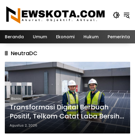
Langsung
ke
konten
Beranda
Umum
Ekonomi
Hukum
Pemerintah
NeutraDC
Bisnis
Transformasi Digital Berbuah
Positif, Telkom Catat Laba Bersih
Rp10,6 Triliun di Semester I 2026
Agustus 2, 2026