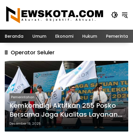
Langsung
ke
konten
Beranda
Umum
Ekonomi
Hukum
Pemerintah
Operator Seluler
Pemerintahan
Kemkomdigi Aktifkan 255 Posko
Bersama Jaga Kualitas Layanan
Telekomunikasi Selama Nataru
Desember 19, 2025