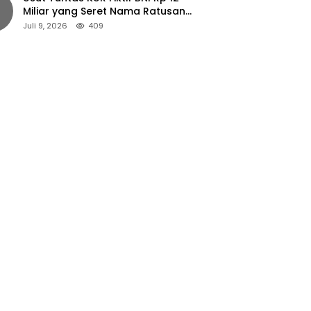
Miliar yang Seret Nama Ratusan
Petani Jember
Juli 9, 2026
409