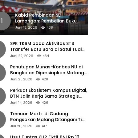
Kabid Pembinaan SD
1
Lamongan: Pembelian Buku
Pendamping Tidak Boleh
Juni 18, 2026
438
Dipaksakan
SPK TKBM pada Aktivitas STS
Transfer Batu Bara di Satui Tuai
Sorotan
Juni 22, 2026
434
Penutupan Munas-Konbes NU di
Bangkalan Dipersiapkan Matang,
Gus Ipul Turun Tangan
Juni 21, 2026
428
Perkuat Ekosistem Kampus Digital,
BTN Jalin Kerja Sama Strategis
dengan UNAIR
Juni 14, 2026
426
Temuan Mortir di Gudang
Rongsokan Malang Ditangani Tim
Gegana Polda Jatim
Juli 20, 2026
417
Usut Tuntas KUR Fiktif BNI Rp 12