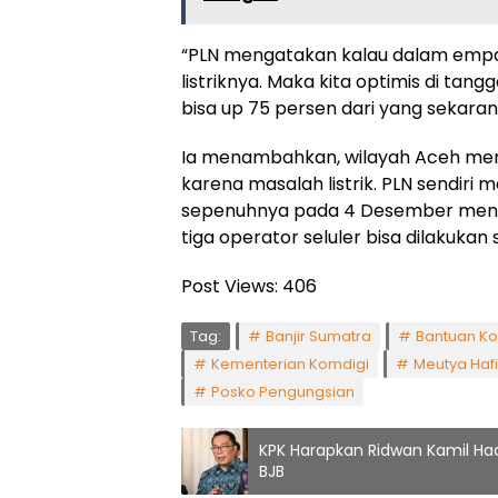
“PLN mengatakan kalau dalam empa
listriknya. Maka kita optimis di tang
bisa up 75 persen dari yang sekaran
Ia menambahkan, wilayah Aceh men
karena masalah listrik. PLN sendiri 
sepenuhnya pada 4 Desember mendat
tiga operator seluler bisa dilakuka
Post Views:
406
Tag:
Banjir Sumatra
Bantuan Ko
Kementerian Komdigi
Meutya Haf
Posko Pengungsian
KPK Harapkan Ridwan Kamil Had
BJB