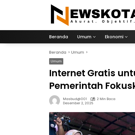
Langsung
ke
konten
Beranda
Umum
Ekonomi
Beranda
Umum
Umum
Internet Gratis un
Pemerintah Fokus
Masbud@001
2 Min Baca
Desember 2, 2025