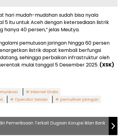
t hari mudah-mudahan sudah bisa nyala
gal 5 itu untuk Aceh dengan ketersediaan listrik
g hanya 40 persen,” jelas Meutya.
galami pemutusan jaringan hingga 60 persen
menargetkan listrik dapat kembali berfungsi
ang, sehingga perbaikan infrastruktur oleh
n serentak mulai tanggal 5 Desember 2025.
(XSK)
munikasi.
Internet Gratis
id
Operator Seluler
pemulihan jaringan
iri Pemeriksaan Terkait Dugaan Korupsi Iklan Bank