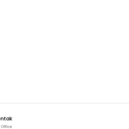
ontak
l Office