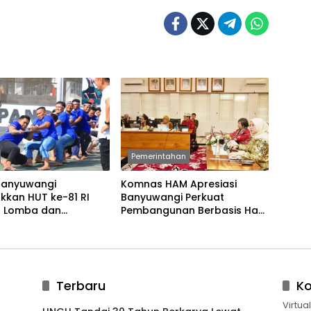
Pemerintahan
Banyuwangi
Komnas HAM Apresiasi
kkan HUT ke-81 RI
Banyuwangi Perkuat
 Lomba dan
Pembangunan Berbasis Hak
an Tradisional
Asasi Manusia
Terbaru
K
Virtua