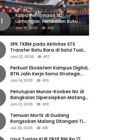
Kabid Pembinaan SD
1
Lamongan: Pembelian Buku
Pendamping Tidak Boleh
Juni 18, 2026
439
Dipaksakan
SPK TKBM pada Aktivitas STS
Transfer Batu Bara di Satui Tuai
Sorotan
Juni 22, 2026
437
Perkuat Ekosistem Kampus Digital,
BTN Jalin Kerja Sama Strategis
dengan UNAIR
Juni 14, 2026
429
Penutupan Munas-Konbes NU di
Bangkalan Dipersiapkan Matang,
Gus Ipul Turun Tangan
Juni 21, 2026
429
Temuan Mortir di Gudang
Rongsokan Malang Ditangani Tim
Gegana Polda Jatim
Juli 20, 2026
418
Usut Tuntas KUR Fiktif BNI Rp 12