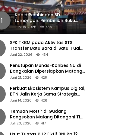
Kabid Pembinaan SD
1
Lamongan: Pembelian Buku
Pendamping Tidak Boleh
Juni 18, 2026
438
Dipaksakan
SPK TKBM pada Aktivitas STS
Transfer Batu Bara di Satui Tuai
Sorotan
Juni 22, 2026
434
Penutupan Munas-Konbes NU di
Bangkalan Dipersiapkan Matang,
Gus Ipul Turun Tangan
Juni 21, 2026
428
Perkuat Ekosistem Kampus Digital,
BTN Jalin Kerja Sama Strategis
dengan UNAIR
Juni 14, 2026
426
Temuan Mortir di Gudang
Rongsokan Malang Ditangani Tim
Gegana Polda Jatim
Juli 20, 2026
417
Usut Tuntas KUR Fiktif BNI Rp 12