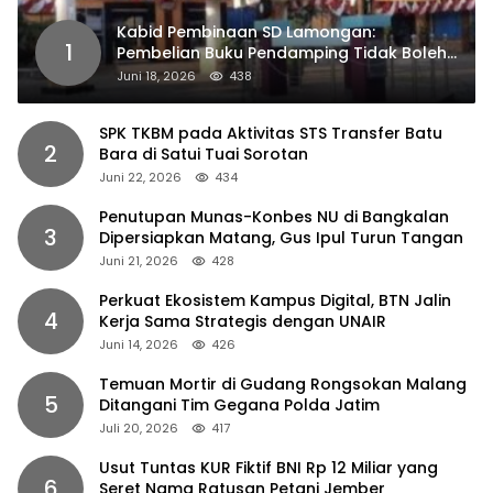
Kabid Pembinaan SD Lamongan:
1
Pembelian Buku Pendamping Tidak Boleh
Dipaksakan
Juni 18, 2026
438
SPK TKBM pada Aktivitas STS Transfer Batu
2
Bara di Satui Tuai Sorotan
Juni 22, 2026
434
Penutupan Munas-Konbes NU di Bangkalan
3
Dipersiapkan Matang, Gus Ipul Turun Tangan
Juni 21, 2026
428
Perkuat Ekosistem Kampus Digital, BTN Jalin
4
Kerja Sama Strategis dengan UNAIR
Juni 14, 2026
426
Temuan Mortir di Gudang Rongsokan Malang
5
Ditangani Tim Gegana Polda Jatim
Juli 20, 2026
417
Usut Tuntas KUR Fiktif BNI Rp 12 Miliar yang
6
Seret Nama Ratusan Petani Jember