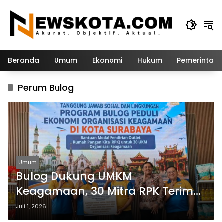
Langsung
ke
konten
Beranda
Umum
Ekonomi
Hukum
Pemerintah
Perum Bulog
Umum
Bulog Dukung UMKM
Keagamaan, 30 Mitra RPK Terima
Bantuan Modal dan Sembako
Juli 1, 2026