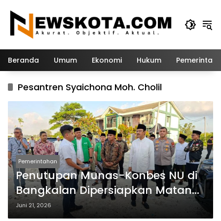
Langsung
ke
konten
Beranda
Umum
Ekonomi
Hukum
Pemerintah
Pesantren Syaichona Moh. Cholil
Pemerintahan
Penutupan Munas-Konbes NU di
Bangkalan Dipersiapkan Matang,
Gus Ipul Turun Tangan
Juni 21, 2026