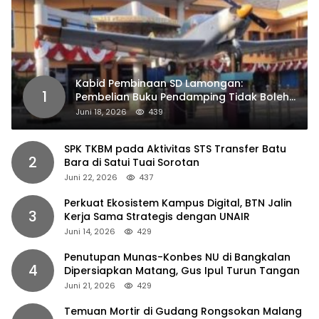
Kabid Pembinaan SD Lamongan:
1
Pembelian Buku Pendamping Tidak Boleh
Dipaksakan
Juni 18, 2026
439
SPK TKBM pada Aktivitas STS Transfer Batu
2
Bara di Satui Tuai Sorotan
Juni 22, 2026
437
Perkuat Ekosistem Kampus Digital, BTN Jalin
3
Kerja Sama Strategis dengan UNAIR
Juni 14, 2026
429
Penutupan Munas-Konbes NU di Bangkalan
4
Dipersiapkan Matang, Gus Ipul Turun Tangan
Juni 21, 2026
429
Temuan Mortir di Gudang Rongsokan Malang