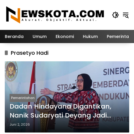
Langsung
ke
konten
Beranda
Umum
Ekonomi
Hukum
Pemerintah
Prasetyo Hadi
Pemerintahan
Dadan Hindayana Digantikan,
Nanik Sudaryati Deyang Jadi
Kepala Badan Gizi Nasional
Juni 2, 2026