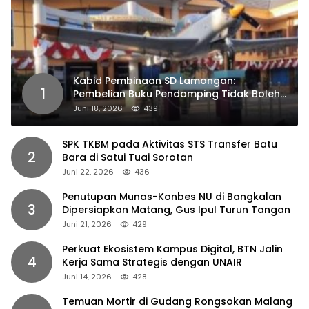
Kabid Pembinaan SD Lamongan:
1
Pembelian Buku Pendamping Tidak Boleh
Dipaksakan
Juni 18, 2026
439
SPK TKBM pada Aktivitas STS Transfer Batu
2
Bara di Satui Tuai Sorotan
Juni 22, 2026
436
Penutupan Munas-Konbes NU di Bangkalan
3
Dipersiapkan Matang, Gus Ipul Turun Tangan
Juni 21, 2026
429
Perkuat Ekosistem Kampus Digital, BTN Jalin
4
Kerja Sama Strategis dengan UNAIR
Juni 14, 2026
428
Temuan Mortir di Gudang Rongsokan Malang