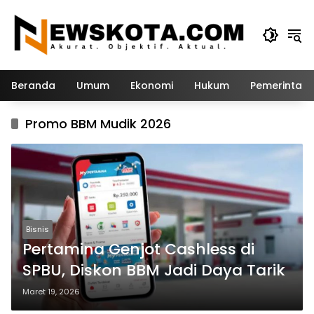
Langsung
ke
konten
Beranda
Umum
Ekonomi
Hukum
Pemerintah
Promo BBM Mudik 2026
Bisnis
Pertamina Genjot Cashless di
SPBU, Diskon BBM Jadi Daya Tarik
Maret 19, 2026