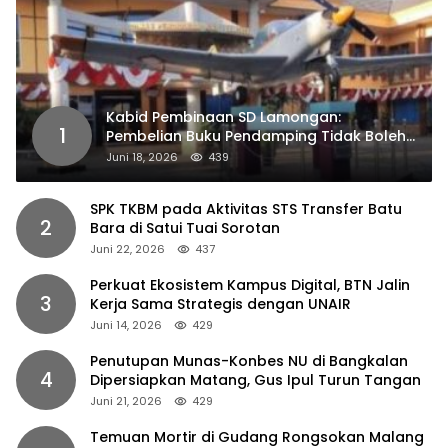
Kabid Pembinaan SD Lamongan:
1
Pembelian Buku Pendamping Tidak Boleh
Dipaksakan
Juni 18, 2026
439
SPK TKBM pada Aktivitas STS Transfer Batu
2
Bara di Satui Tuai Sorotan
Juni 22, 2026
437
Perkuat Ekosistem Kampus Digital, BTN Jalin
3
Kerja Sama Strategis dengan UNAIR
Juni 14, 2026
429
Penutupan Munas-Konbes NU di Bangkalan
4
Dipersiapkan Matang, Gus Ipul Turun Tangan
Juni 21, 2026
429
Temuan Mortir di Gudang Rongsokan Malang