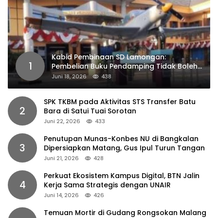
Kabid Pembinaan SD Lamongan:
1
Pembelian Buku Pendamping Tidak Boleh
Dipaksakan
Juni 18, 2026
438
SPK TKBM pada Aktivitas STS Transfer Batu
2
Bara di Satui Tuai Sorotan
Juni 22, 2026
433
Penutupan Munas-Konbes NU di Bangkalan
3
Dipersiapkan Matang, Gus Ipul Turun Tangan
Juni 21, 2026
428
Perkuat Ekosistem Kampus Digital, BTN Jalin
4
Kerja Sama Strategis dengan UNAIR
Juni 14, 2026
426
Temuan Mortir di Gudang Rongsokan Malang