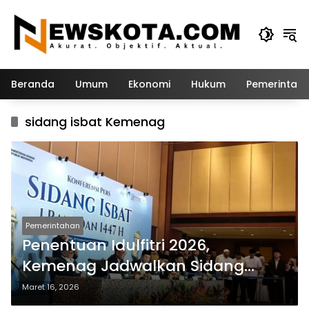
Langsung
ke
konten
Beranda
Umum
Ekonomi
Hukum
Pemerintah
sidang isbat Kemenag
Pemerintahan
Penentuan Idulfitri 2026,
Kemenag Jadwalkan Sidang
Isbat 19 Maret
Maret 16, 2026