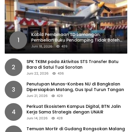
Kabid Pembinaan SD Lamongan:
1
Pembelian Buku Pendamping Tidak Boleh
Dipaksakan
Juni 18, 2026
439
SPK TKBM pada Aktivitas STS Transfer Batu
2
Bara di Satui Tuai Sorotan
Juni 22, 2026
436
Penutupan Munas-Konbes NU di Bangkalan
3
Dipersiapkan Matang, Gus Ipul Turun Tangan
Juni 21, 2026
429
Perkuat Ekosistem Kampus Digital, BTN Jalin
4
Kerja Sama Strategis dengan UNAIR
Juni 14, 2026
428
Temuan Mortir di Gudang Rongsokan Malang