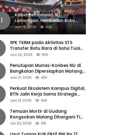
Kabid Pembinaan SD
1
Lamongan: Pembelian Buku
Pendamping Tidak Boleh
Juni 18, 2026
439
Dipaksakan
SPK TKBM pada Aktivitas STS
Transfer Batu Bara di Satui Tuai
Sorotan
Juni 22, 2026
436
Penutupan Munas-Konbes NU di
Bangkalan Dipersiapkan Matang,
Gus Ipul Turun Tangan
Juni 21, 2026
429
Perkuat Ekosistem Kampus Digital,
BTN Jalin Kerja Sama Strategis
dengan UNAIR
Juni 14, 2026
428
Temuan Mortir di Gudang
Rongsokan Malang Ditangani Tim
Gegana Polda Jatim
Juli 20, 2026
418
Usut Tuntas KUR Fiktif BNI Rp 12