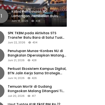
Kabid Pembinaan SD
1
Lamongan: Pembelian Buku
Pendamping Tidak Boleh
Juni 18, 2026
438
Dipaksakan
SPK TKBM pada Aktivitas STS
Transfer Batu Bara di Satui Tuai
Sorotan
Juni 22, 2026
434
Penutupan Munas-Konbes NU di
Bangkalan Dipersiapkan Matang,
Gus Ipul Turun Tangan
Juni 21, 2026
428
Perkuat Ekosistem Kampus Digital,
BTN Jalin Kerja Sama Strategis
dengan UNAIR
Juni 14, 2026
426
Temuan Mortir di Gudang
Rongsokan Malang Ditangani Tim
Gegana Polda Jatim
Juli 20, 2026
417
Usut Tuntas KUR Fiktif BNI Rp 12