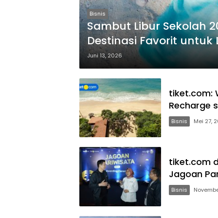
Bisnis
Sambut Libur Sekolah 2
Destinasi Favorit untuk
Juni 13, 2026
tiket.com: 
Recharge 
Bisnis
Mei 27, 
tiket.com
Jagoan Par
Bisnis
Novembe