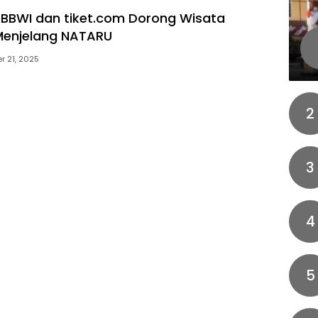
BBWI dan tiket.com Dorong Wisata
Menjelang NATARU
 21, 2025
2
3
4
5