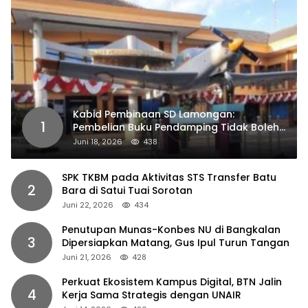
Kabid Pembinaan SD Lamongan:
1
Pembelian Buku Pendamping Tidak Boleh
Dipaksakan
Juni 18, 2026
438
SPK TKBM pada Aktivitas STS Transfer Batu
2
Bara di Satui Tuai Sorotan
Juni 22, 2026
434
Penutupan Munas-Konbes NU di Bangkalan
3
Dipersiapkan Matang, Gus Ipul Turun Tangan
Juni 21, 2026
428
Perkuat Ekosistem Kampus Digital, BTN Jalin
4
Kerja Sama Strategis dengan UNAIR