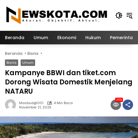
Langsung
ke
konten
Beranda
Umum
Ekonomi
Hukum
Pemerintah
Beranda
Bisnis
Bisnis
Umum
Kampanye BBWI dan tiket.com
Dorong Wisata Domestik Menjelang
NATARU
359
Masbud@001
4 Min Baca
November 21, 2025