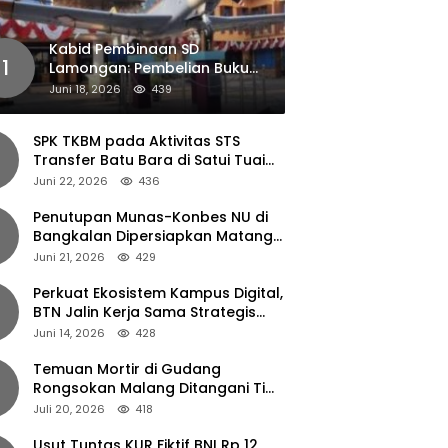
Kabid Pembinaan SD
1
Lamongan: Pembelian Buku
Pendamping Tidak Boleh
Juni 18, 2026
439
Dipaksakan
SPK TKBM pada Aktivitas STS
Transfer Batu Bara di Satui Tuai
Sorotan
Juni 22, 2026
436
Penutupan Munas-Konbes NU di
Bangkalan Dipersiapkan Matang,
Gus Ipul Turun Tangan
Juni 21, 2026
429
Perkuat Ekosistem Kampus Digital,
BTN Jalin Kerja Sama Strategis
dengan UNAIR
Juni 14, 2026
428
Temuan Mortir di Gudang
Rongsokan Malang Ditangani Tim
Gegana Polda Jatim
Juli 20, 2026
418
Usut Tuntas KUR Fiktif BNI Rp 12